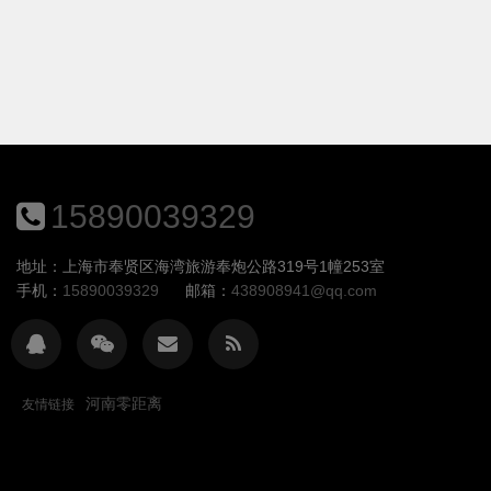
15890039329
地址：上海市奉贤区海湾旅游奉炮公路319号1幢253室
手机：
15890039329
邮箱：
438908941@qq.com
河南零距离
友情链接