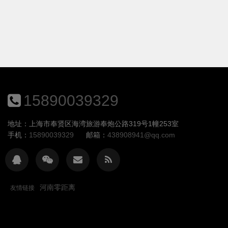
15890039329
地址：上海市奉贤区海湾旅游奉炮公路319号1幢253室
手机：
15890039329
邮箱：
438908941@qq.com
河南零距离
友情链接