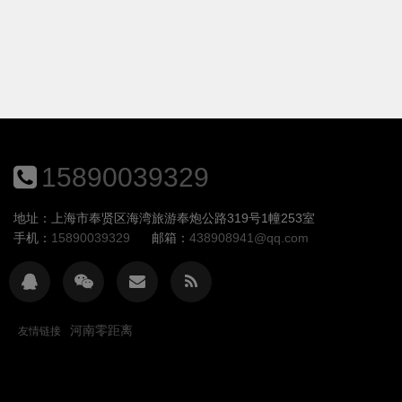
15890039329
地址：上海市奉贤区海湾旅游奉炮公路319号1幢253室
手机：
15890039329
邮箱：
438908941@qq.com
河南零距离
友情链接